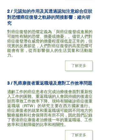
2 / 元認知的作用及其透過認知注意綜合症狀
對恐懼癌症復發之軌跡的間接影響：縱向研
究
對癌症復發的恐懼定義為「與癌症復發或進展的
可能性有關的恐懼、擔憂或擔憂」。儘管人們對
癌症復發潛在威脅的擔憂程度很低是正常的，但
現實的反應卻是，人們對癌症復發的高度恐懼可
能會有害，從而影響個人的生活質量和活動能
力。
了解更多
3 / 乳癌康復者重返職場及應對工作效率問題
適齡工作的癌症患者在完成治療後會面對重新投
入工作的困難。重返職埸的人會因持續的後遺症
狀而導致工作效率下降。現時有關確診癌症後重
返職埸（RTW）的研究主要在西方國家進行。
癌症康復者的就業和重返職埸可能因不同地方的
醫療服務和社會保障而有所不同，因此我們記錄
了香港癌症康復者治療後一年的重返職埸、工作
效率和活動障礙的比率和相關性。
了解更多