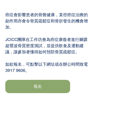
癌症會影響患者的骨骼健康，某些癌症治療的
副作⽤亦會令⻣質疏鬆症和⻣折發⽣的機會增
加。
JCICC團隊在工作坊會為癌症康復者進行腳踝
超聲波骨質密度測試，並提供飲食及運動建
議，讓參加者懂得如何預防骨質疏鬆症。
如欲報名，可點擊以下網址或在辦公時間致電
3917 9606。
報名