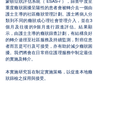
蒙頓症狀評估系統（ ESAS-r ），篩查中度至
重度癥狀困擾呈陽性的患者會被轉介去一個由
護士主導的社區癥狀管理計劃。護士將病人分
類到不同的癥狀或心理社會管理介入，並在3
個月及往後的9個月進行跟進評估。結果顯
示，由護士主導的癥狀篩查計劃，有結構良好
的轉介途徑至社區服務及持續監測，對癌症患
者而言是可行及可接受，亦有助於減少癥狀困
擾。我們將會在日常癌症護理服務中制定最佳
的實施及轉介。
本實施研究旨在制定實施策略，以促進本地癥
狀篩檢之採用與接受。