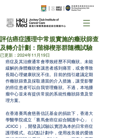
評估癌症護理中常規實施的癥狀篩查
及轉介計劃：階梯楔形群隨機試驗
已更新：
2024年11月19日
癌症及其治療通常會導致經歷不同癥狀。未能
緩解的身體癥狀會讓患者感到痛苦，或會導致
長期心理健康狀況不佳。目前的指引建議定期
作癥狀篩查及採取適當的介入措施，讓受影響
的癌症患者可以自我管理癥狀。不過，本地腫
瘤中心並未有提供常規的系統性癥狀篩查及管
理方案。
在香港賽馬會慈善信託基金的捐款下，香港大
學醫學院成立「賽馬會癌症綜合關護中心」（ 
JCICC ），開發及試驗以實證為本的日常癌症
護理模式。在試點計劃中，使用改良後的愛德