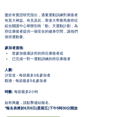
鑒於有實證研究指出，適量運動訓練對康復者
有莫大裨益。有見及此，香港大學賽馬會癌症
綜合關護中心舉辦別有「動」天運動計劃，為
癌症康復者提供一個安全的健身空間，讓他們
保持運動量。
參加者資格:
曾參加復康診所的癌症康復者或
已完成一對一運動訓練的癌症康復者
人數: 
沙宣道 - 每節最多3名參加者
觀塘 - 
每節最多5名參加者
時數:
 每節最多2小時
如有興趣，請點擊連結報名。
*報名表將於6月6日(星期五)下午5時30分開放