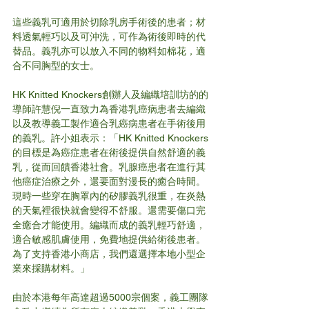
這些義乳可適用於切除乳房手術後的患者；材
料透氣輕巧以及可沖洗，可作為術後即時的代
替品。義乳亦可以放入不同的物料如棉花，適
合不同胸型的女士。
HK Knitted Knockers創辦人及編織培訓坊的的
導師許慧倪一直致力為香港乳癌病患者去編織
以及教導義工製作適合乳癌病患者在手術後用
的義乳。許小姐表示：「HK Knitted Knockers
的目標是為癌症患者在術後提供自然舒適的義
乳，從而回饋香港社會。乳腺癌患者在進行其
他癌症治療之外，還要面對漫長的癒合時間。
現時一些穿在胸罩內的矽膠義乳很重，在炎熱
的天氣裡很快就會變得不舒服。還需要傷口完
全癒合才能使用。編織而成的義乳輕巧舒適，
適合敏感肌膚使用，免費地提供給術後患者。 
為了支持香港小商店，我們還選擇本地小型企
業來採購材料。」
由於本港每年高達超過5000宗個案，義工團隊