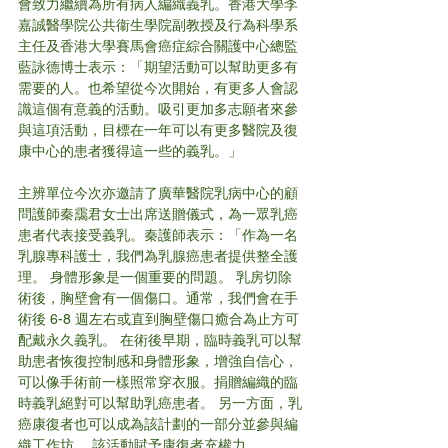
會致力繼續為所有病人編織義乳。香港大學李
嘉誠醫學院公共衞生學院副教授及行為科學系
主任及香港大學賽馬會癌症綜合關護中心總監
藍詠德博士表示：「期望活動可以幫助更多有
需要的人。也希望從今次開始，有更多人會認
識這個有意義的活動。吸引更加多志願者來參
與這項活動，目標在一年可以有更多醫院及復
康中心的患者獲得這一些的義乳。」
主辨單位今次亦邀請了廣華醫院乳病中心的顧
問護師秦靄君女士出席送贈儀式，為一眾乳癌
患者代表接受義乳。秦護師表示：「作為一名
乳腺專科護士，我們為乳腺癌患者提供整全護
理。 身體形象是一個重要的問題。 乳房切除
術後，胸壁會有一個傷口。通常，我們會在手
術後 6-8 週左右或直到胸壁傷口癒合為止方可
配戴永久義乳。 在術後早期，臨時義乳可以幫
助患者恢復控制感和身體形象，增強自信心，
可以像手術前一樣照常穿衣服。捐贈編織的臨
時義乳絕對可以幫助乳癌患者。 另一方面，乳
癌康復者也可以成為該計劃的一部分並參與編
織工作坊。 該活動賦予康復者充權力