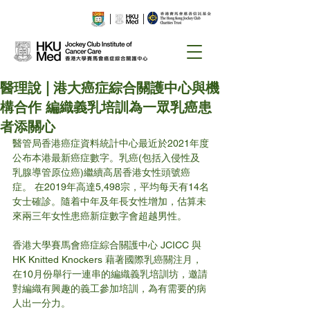
醫理說 | 港大癌症綜合關護中心與機
構合作 編織義乳培訓為一眾乳癌患
者添關心
醫管局香港癌症資料統計中心最近於2021年度
公布本港最新癌症數字。乳癌(包括入侵性及
乳腺導管原位癌)繼續高居香港女性頭號癌
症。 在2019年高達5,498宗，平均每天有14名
女士確診。隨着中年及年長女性增加，估算未
來兩三年女性患癌新症數字會超越男性。
香港大學賽馬會癌症綜合關護中心 JCICC 與
HK Knitted Knockers 藉著國際乳癌關注月，
在10月份舉行一連串的編織義乳培訓坊，邀請
對編織有興趣的義工參加培訓，為有需要的病
人出一分力。