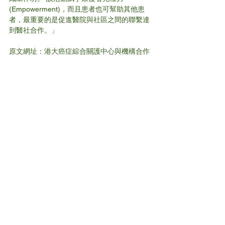
(Empowerment)，而且患者也可幫助其他患
者，最重要的是促進醫院與社區之間的聯繫達
到醫社合作。」
原文網址：港大癌症綜合關護中心與機構合作 
編織義乳培訓為一眾乳癌患者添關心 | 醫理說 
https://www.healthcarethinkers.com/2021/10/
%E6%B8%AF%E5%A4%A7%E7%99%8C%E
7%97%87%E7%B6%9C%E5%90%88%E9%
97%9C%E8%AD%B7%E4%B8%AD%E5%BF
%83%E7%B7%A8%E7%B9%94%E7%BE%A
9%E4%B9%B3%E5%9F%B9%E8%A8%93/?
fbclid=IwAR0kl_OicL_unCBuHVqvZ6q_kDVZ
3eqSbceL79B8jUzsWRh3Em5n2GywTD8